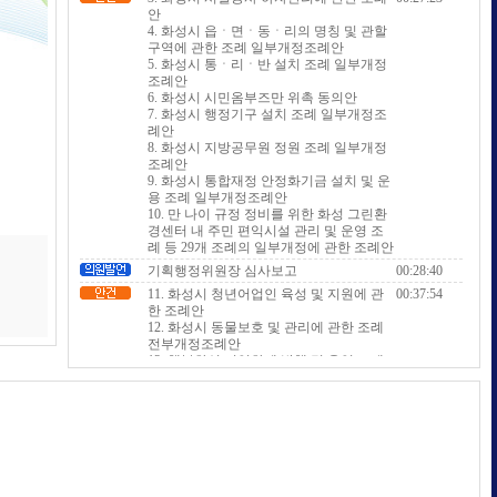
안
4. 화성시 읍ㆍ면ㆍ동ㆍ리의 명칭 및 관할
구역에 관한 조례 일부개정조례안
5. 화성시 통ㆍ리ㆍ반 설치 조례 일부개정
조례안
6. 화성시 시민옴부즈만 위촉 동의안
7. 화성시 행정기구 설치 조례 일부개정조
례안
8. 화성시 지방공무원 정원 조례 일부개정
조례안
9. 화성시 통합재정 안정화기금 설치 및 운
용 조례 일부개정조례안
10. 만 나이 규정 정비를 위한 화성 그린환
경센터 내 주민 편익시설 관리 및 운영 조
례 등 29개 조례의 일부개정에 관한 조례안
기획행정위원장 심사보고
00:28:40
11. 화성시 청년어업인 육성 및 지원에 관
00:37:54
한 조례안
12. 화성시 동물보호 및 관리에 관한 조례
전부개정조례안
13. 행복화성 지역화폐 발행 및 운영 조례
일부개정조례안
경제환경위원장 심사보고
00:38:41
14. 화성 함백산추모공원 관리·운영 변경
00:43:17
협약 동의안
15. 화성시 관광지의 관리·운영에 관한 조
례안
16. 화성시 매향리 평화기념관 운영에 관한