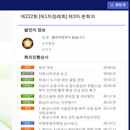
제222회 [제1차정례회] 제3차 본회의
발언자 정보
성 명 :
발언자정보가 없습니다.
소속정당 :
선거구 :
회의진행순서
회의 개의
00:00:02
의회사무국장 보고
00:00:36
화성시 도서관 재단 설립 관련
00:03:32
어린이 보호구역 내 공사현장의 위험으로
00:08:58
부터 안전한 통학 환경 조성 방안 촉구
층간소음에 관한 문제점 및 개선방안
00:13:18
화성의 바다는 안전한가?
00:18:39
1. 화성시의회 지방공무원 복무 조례 일부
00:23:38
개정조례안
2. 화성시의회 회의 규칙 일부개정규칙안
의회운영위원장 심사보고
00:24:22
3. 화성시 시설공사 하자관리에 관한 조례
00:27:23