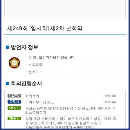
제249회 [임시회] 제2차 본회의
발언자 정보
성 명 :
발언자정보가 없습니다.
소속정당 :
선거구 :
회의진행순서
회의개의
00:00:00
의회사무국장 보고
00:00:44
봉담읍 동화천 일대의 보행환경 개선 필요성에 대해
00:02:37
말씀드리고자
창업·벤처·스타트업 기업이 빠르게 자리잡고 성장
00:07:15
할 수 있도록 초기 단계에서 필요한 실질적 지원이
가능하도록 촘촘한 지원체계가 구축에 대하여