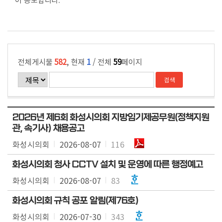
회
의
록
인
전체게시물
582
, 현재
1
/ 전체
59
페이지
터
넷
방
송
2026년 제6회 화성시의회 지방임기제공무원(정책지원
의
관, 속기사) 채용공고
안
화성시의회
2026-08-07
116
정
보
화성시의회 청사 CCTV 설치 및 운영에 따른 행정예고
화성시의회
2026-08-07
83
의
회
화성시의회 규칙 공포 알림(제76호)
자
화성시의회
2026-07-30
343
료