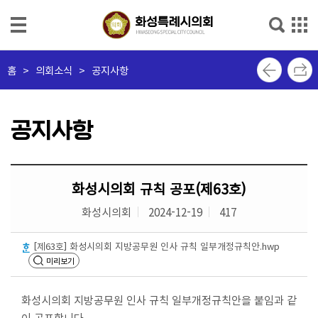
본문으로 바로가기
메인메뉴 바로가기
의
홈
>
의회소식 > 공지사항
회
소
개
공지사항
의
회
화성시의회 규칙 공포(제63호)
소
식
화성시의회
2024-12-19
417
의
[제63호] 화성시의회 지방공무원 인사 규칙 일부개정규칙안.hwp
원
미리보기
소
개
화성시의회 지방공무원 인사 규칙 일부개정규칙안을 붙임과 같
이 공포합니다.