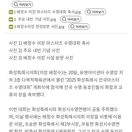
회
미리보기
의
1.배정수 의장 마스터즈 수영대회 축사.jpg
미리보기
록
2. 주요 내빈 기념 사진.jpg
미리보기
3.배정수의장 현장방문 사진.jpg
미리보기
인
터
사진
1)
배정수 의장 마스터즈 수영대회 축사
넷
사진
2)
주요 내빈 기념 사진
방
사진
3)
배정수 의장 시설 방문 사진
송
화성특례시의회
(
의장 배정수
)
는
20
일
,
유앤아이센터 수영장 지
의
하
3
층 다목적체육관에서 열린
‘2025
화성특례시 전국마스터
안
즈 수영대회
’
개회식에 참석해 전국 수영 동호인들의 화합과 교
정
류의 장을 축하했다
.
보
이번 대회는 화성특례시와 화성시수영연맹이 공동 주최했으
의
며
,
이날 행사에는 배정수 화성특례시의회 의장을 비롯해 이용
회
운 의원
,
조승문 화성특례시 제
2
부시장
,
우동현 화성시수영연
자
료
맹 회장
,
박종선 화성특례시체육회장
,
그리고 전국 수영 동호인