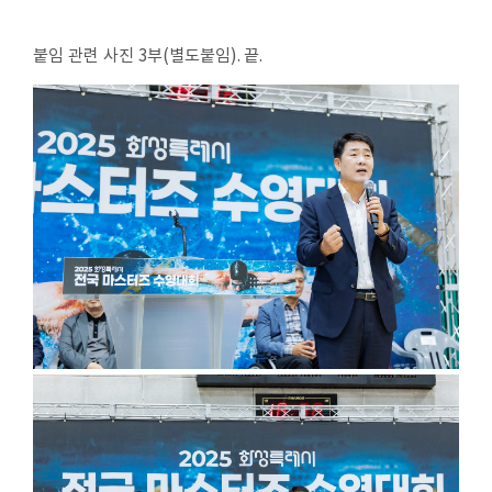
붙임 관련 사진
3
부
(
별도붙임
).
끝
.