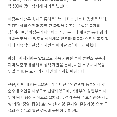
실
약
500
여 명이 함께해 자리를 빛냈다
.
참
배정수 의장은 축사를 통해
“
이번 대회는 단순한 경쟁을 넘어
,
여
건강한 삶의 실천과 지역 간 화합을 이끄는 뜻깊은 축제의
마
장
”
이라며
, “
화성특례시의회는 시민 누구나 체육을 통해 삶의
당
활력을 찾을 수 있도록 생활체육 인프라 확충과 스포츠 복지 확
대에 지속적인 관심과 지원을 이어갈 것
”
이라고 밝혔다
.
정
보
화성특례시의회는 앞으로도 지속 가능한 수영 콘텐츠 구축과
공
지역 맞춤형 생활체육 정책 개발을 통해
,
시민 누구나 체육을
개
누릴 수 있는 도시 기반 마련에 주력할 방침이다
.
누
한편
,
이번 대회는
2025
년 기준 대한수영연맹에 등록되지 않은
리
순수 동호인을 대상으로 진행되었으며
,
학생부와 성인부로 나
집
누어 팀 대항전 형식으로 펼쳐졌다
.
경기 종목은
▲
개인전
(
자유
안
형
·
배영
·
평영
·
접영
)
▲
단체전
(
계영
·
혼계영
·
혼성계영
)
으로 구
내
성돼 선수들의 열띤 경쟁과 응원이 이어졌다
.