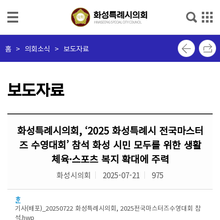
본문으로 바로가기
메인메뉴 바로가기
의
홈
>
의회소식 > 보도자료
회
소
개
보도자료
의
회
화성특례시의회, ‘2025 화성특례시 전국마스터
소
식
즈 수영대회’ 참석 화성 시민 모두를 위한 생활
체육·스포츠 복지 확대에 주력
의
화성시의회
2025-07-21
975
원
소
개
기사(배포)_20250722 화성특례시의회, 2025전국마스터즈수영대회 참
석.hwp