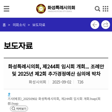
본문으로 바로가기
메인메뉴 바로가기
의
홈
>
의회소식 > 보도자료
회
소
개
보도자료
의
회
화성특례시의회, 제244회 임시회 개회... 조례안
소
식
및 2025년 제2회 추가경정예산 심의에 박차
화성시의회
2025-09-02
726
의
원
소
기사(배포)_20250902 화성특례시의회, 제244회 임시회 개회.hwp(최
개
종).hwp
미리보기