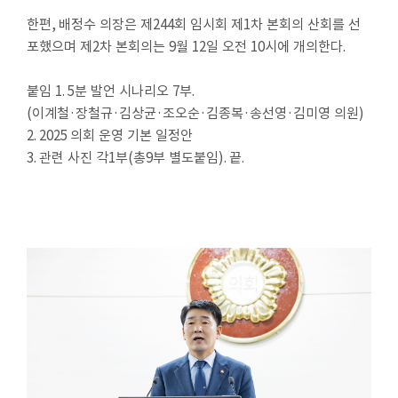
한편
,
배정수 의장은 제
244
회 임시회 제
1
차 본회의 산회를 선
포했으며 제
2
차 본회의는
9
월
12
일 오전
10
시에 개의한다
.
붙임
1. 5
분 발언 시나리오
7
부
.
(
이계철
·
장철규
·
김상균
·
조오순
·
김종복
·
송선영
·
김미영 의원
)
2. 2025
의회 운영 기본 일정안
3.
관련 사진 각
1
부
(
총
9
부 별도붙임
).
끝
.