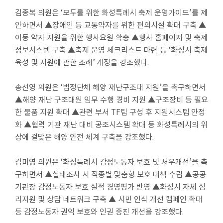
김종복 의원
은
‘
모두를 위한 화성특례시 축제 운영가이드
’
를 제
안하면서
▲
장애인 등 교통약자를 위한 편의시설 확대 구축
▲
이동 약자 지원을 위한 행사요원 확충
▲
행사 홈페이지 및 축제
정보시스템 구축
▲
축제 운영 체크리스트 마련 등
‘
화성시 축제
육성 및 지원에 관한 조례
’
개정을 강조했다
.
송선영 의원
은
‘
법정단체 해양 재난구조대 지원
’
을 촉구하면서
▲
해양 재난 구조대원 임무 수행 경비 지원
▲
구조장비 등 필요
한 물품 지원 확대
▲
관련 부서
TF
팀 구성 후 지원시스템 안정
화
▲
협력 기관 재난 대비 공조시스템 확대 등 화성특례시의 위
상에 걸맞은 해양 안전 체계 구축을 강조했다
.
김미영 의원
은
‘
화성특례시 감정노동자 보호 및 처우개선
’
을 촉
구하면서
▲
실태조사 시 직종별 맞춤형 보호 대책 수립
▲
공공
기관장 감정노동자 보호 실적 경영평가 반영
▲
화성시 자체 심
리지원 및 상담 네트워크 구축
▲
시민 인식 개선 캠페인 확대
등 감정노동자 권익 보호와 인권 증진 개선을 강조했다
.