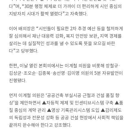
다
”
며
, “30
분 행정 체제로 더 가까이 더 편리하게 시민 중심의
지방자치 시대가 활짝 열렸다
”
고 자축했다
.
이어 배의장은
“
시민들이 필요한
2
차 추경 예산 등을 철저하게
잘 심의해서 재난 대응력 강화
,
복지 안전망 보완
,
지역 경제를
살리는 데 실질적인 성과를 낼 수 있도록 뜻을 모으길 바란
다
”
고 당부했다
.
한편
,
이날 열린 본회의에서는 이계철 의원을 비롯해 장철규
·
김상균
·
조오순
·
김종복
·
송선영
·
김미영 의원의
5
분 자유발언이
진행됐다
.
먼저
이계철 의원은
‘
공공건축 부실시공 근절과 건설 품질 향
상
’
을 제안하면서
▲
차등적 제제 및 인센티브시스템 구축
▲
품
질 중심의 계약 관리
▲
영상 기록관리시스템 도입
▲
감리제도
의 독립성과 전문성 강화 등 공공 건설 현장에서 사회적 책임을
끝까지 완수해야 한다고 강조했다
.