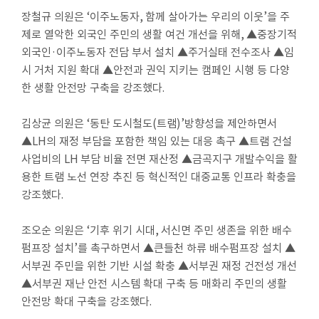
장철규 의원은
‘
이주노동자
,
함께 살아가는 우리의 이웃
’
을 주
제로 열악한 외국인 주민의 생활 여건 개선을 위해
,
▲
중장기적
외국인
·
이주노동자 전담 부서 설치
▲
주거실태 전수조사
▲
임
시 거처 지원 확대
▲
안전과 권익 지키는 캠페인 시행 등 다양
한 생활 안전망 구축을 강조했다
.
김상균 의원은
‘
동탄 도시철도
(
트램
)’
방향성을 제안하면서
▲
LH
의 재정 부담을 포함한 책임 있는 대응 촉구
▲
트램 건설
사업비의
LH
부담 비율 전면 재산정
▲
금곡지구 개발수익을 활
용한 트램 노선 연장 추진 등 혁신적인 대중교통 인프라 확충을
강조했다
.
조오순 의원
은
‘
기후 위기 시대
,
서신면 주민 생존을 위한 배수
펌프장 설치
’
를 촉구하면서
▲
큰들천 하류 배수펌프장 설치
▲
서부권 주민을 위한 기반 시설 확충
▲
서부권 재정 건전성 개선
▲
서부권 재난 안전 시스템 확대 구축 등 매화리 주민의 생활
안전망 확대 구축을 강조했다
.