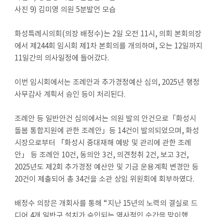
사진
9)
김미영 의원
5
분발언 모습
실
화성특례시의회
(
의장 배정수
)
는
2
일 오전
11
시
,
의회 본회의장
참
에서 제
244
회 임시회 제
1
차 본회의를 개의하며
,
오는
12
일까지
여
마
11
일간의 의사일정에 들어갔다
.
당
이번 임시회에서는 조례안과 추가경정예산 심의
, 2025
년 행정
정
사무감사 계획서 승인 등이 처리된다
.
보
공
조례안 등 일반안건 심의에서는
의원 발의 안건으로
「
화성시
개
돌봄 통합지원에 관한 조례안
」
등
14
건이 발의되었으며
,
화성
시장으로부터
「
화성시 중대재해 예방 및 관리에 관한 조례
누
안
」
등 조례안
10
건
,
동의안
3
건
,
의견청취
2
건
,
보고
3
건
,
리
2025
년도 제
2
회 추가경정 예산안 및 기금 운용계획 변경안 등
집
20
건이 제출되어 총
34
건을 소관 상임 위원회에 회부하였다
.
안
내
배정수 의장은 개회사를 통해
“
지난
15
년의 노력의 결실로 드
디어
4
개 일반구 설치가 승인되는 역사적인 순간을 맞이했