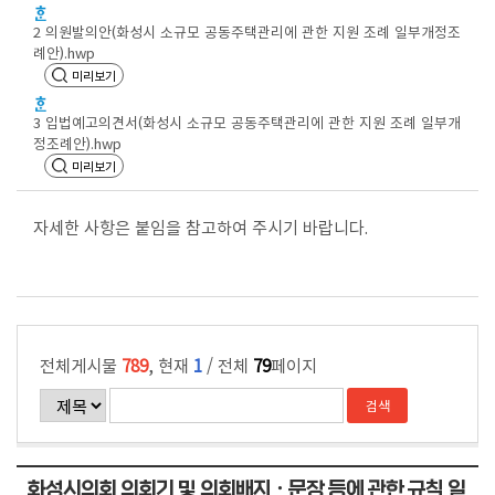
회
2 의원발의안(화성시 소규모 공동주택관리에 관한 지원 조례 일부개정조
의
례안).hwp
록
미리보기
인
3 입법예고의견서(화성시 소규모 공동주택관리에 관한 지원 조례 일부개
터
정조례안).hwp
미리보기
넷
방
송
자세한 사항은 붙임을 참고하여 주시기 바랍니다.
의
안
정
보
전체게시물
789
, 현재
1
/ 전체
79
페이지
의
회
자
화성시의회 의회기 및 의회배지ㆍ문장 등에 관한 규칙 일
료