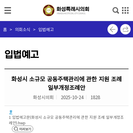
본문으로 바로가기
메인메뉴 바로가기
의
홈
>
의회소식 > 입법예고
회
소
개
입법예고
의
회
화성시 소규모 공동주택관리에 관한 지원 조례
소
식
일부개정조례안
화성시의회
2025-10-24
1828
의
원
소
1 입법예고문(화성시 소규모 공동주택관리에 관한 지원 조례 일부개정조
개
례안).hwp
미리보기