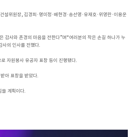
시건설위원장
,
김경희
·
명미정
·
배현경
·
송선영
·
유재호
·
위영란
·
이용운
깊은 감사와 존경의 마음을 전한다
”
며
“
여러분의 작은 손길 하나가 누
감사의 인사를 전했다
.
로 자원봉사 유공자 표창 등이 진행됐다
.
정받아 표창을 받았다
.
힘쓸 계획이다
.