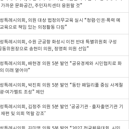
 가까운 문화공간, 주민자치센터 응원할 것”
성특례시의회, 의원 대상 법정의무교육 실시 “청렴·인권·폭력 예
교육으로 책임 있는 의정활동 다짐”
성특례시의회, 수원 군공항 화성시 이전 반대 특별위원회 구성
공동위원장으로 송현미 의원, 정명희 의원 선임”
성특례시의회, 배현경 의원 5분 발언 “공유경제와 시민협치로 화
의 미래 열어야”
성특례시의회, 박진희 의원 5분 발언 “동탄 패밀리풀 중심 사계절
광·여가벨트 조성” 제안
성특례시의회, 김정주 의원 5분 발언 ‘공공기관 · 출자출연기관 기
 재편 및 의회 역할 강조’
성특례시의회, 김미영 의원 5분 발언 “2027 전국체육대회, 시민