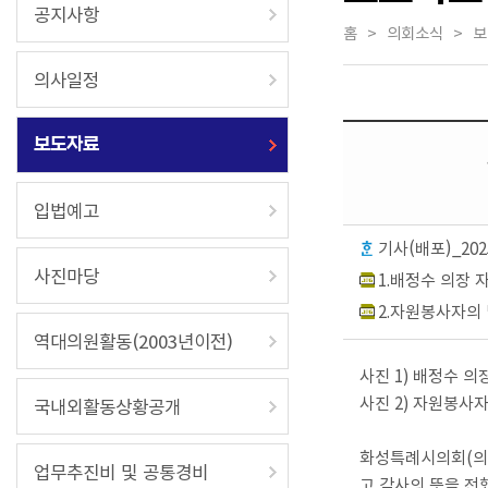
공지사항
홈
>
의회소식 > 보
의사일정
보도자료
입법예고
기사(배포)_20
사진마당
1.배정수 의장 
2.자원봉사자의 
역대의원활동(2003년이전)
사진
1)
배정수 의
사진
2)
자원봉사자
국내외활동상황공개
화성특례시의회
(
의
업무추진비 및 공통경비
고 감사의 뜻을 전