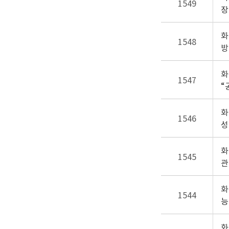
1549
장
화
1548
방
화
1547
“
화
1546
성
화
1545
관
화
1544
능
화