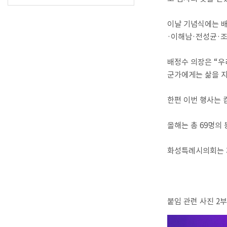
이날 기념식에는 
·
이해남
·
전성균
·
배정수 의장은
“
우
군가에게는 삶을 
한편 이번 행사는 
올해는 총
69
명의 
화성특례시의회는 
붙임 관련 사진
2
부