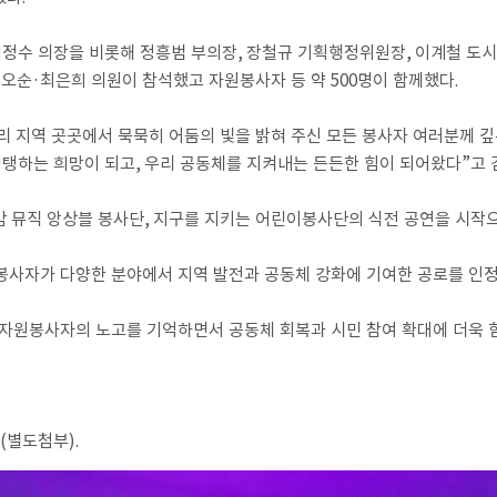
배정수 의장을 비롯해 정흥범 부의장
,
장철규 기획행정위원장
,
이계철 도
조오순
·
최은희 의원이 참석했고 자원봉사자 등 약
500
명이 함께했다
.
리 지역 곳곳에서 묵묵히 어둠의 빛을 밝혀 주신 모든 봉사자 여러분께 
지탱하는 희망이 되고
,
우리 공동체를 지켜내는 든든한 힘이 되어왔다
”
고 
캄 뮤직 앙상블 봉사단
,
지구를 지키는 어린이봉사단의 식전 공연을 시작으
봉사자가 다양한 분야에서 지역 발전과 공동체 강화에 기여한 공로를 인
자원봉사자의 노고를 기억하면서 공동체 회복과 시민 참여 확대에 더욱 
(
별도첨부
).