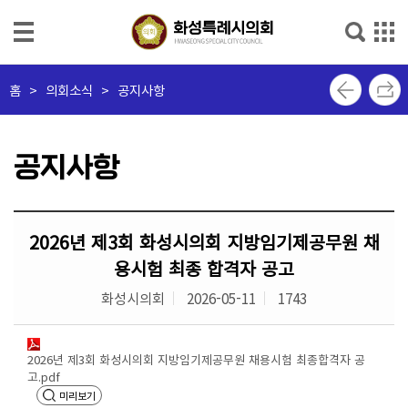
본문으로 바로가기
메인메뉴 바로가기
의
홈
>
의회소식 > 공지사항
회
소
개
공지사항
의
회
2026년 제3회 화성시의회 지방임기제공무원 채
소
식
용시험 최종 합격자 공고
화성시의회
2026-05-11
1743
의
원
소
2026년 제3회 화성시의회 지방임기제공무원 채용시험 최종합격자 공
개
고.pdf
미리보기