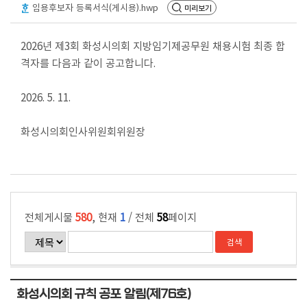
회
임용후보자 등록서식(게시용).hwp
미리보기
의
록
2026년 제3회 화성시의회 지방임기제공무원 채용시험 최종 합
격자를 다음과 같이 공고합니다.
인
터
2026. 5. 11.
넷
방
화성시의회인사위원회위원장
송
의
안
정
전체게시물
580
, 현재
1
/ 전체
58
페이지
보
의
회
자
화성시의회 규칙 공포 알림(제76호)
료