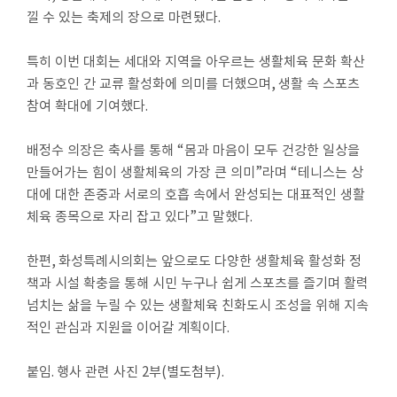
낄 수 있는 축제의 장으로 마련됐다
.
실
특히 이번 대회는 세대와 지역을 아우르는 생활체육 문화 확산
참
과 동호인 간 교류 활성화에 의미를 더했으며
,
생활 속 스포츠
여
마
참여 확대에 기여했다
.
당
배정수 의장은 축사를 통해
“
몸과 마음이 모두 건강한 일상을
정
만들어가는 힘이 생활체육의 가장 큰 의미
”
라며
“
테니스는 상
보
대에 대한 존중과 서로의 호흡 속에서 완성되는 대표적인 생활
공
체육 종목으로 자리 잡고 있다
”
고 말했다
.
개
한편
,
화성특례시의회는 앞으로도 다양한 생활체육 활성화 정
누
책과 시설 확충을 통해 시민 누구나 쉽게 스포츠를 즐기며 활력
리
넘치는 삶을 누릴 수 있는 생활체육 친화도시 조성을 위해 지속
집
적인 관심과 지원을 이어갈 계획이다
.
안
내
붙임
.
행사 관련 사진
2
부
(
별도첨부
).