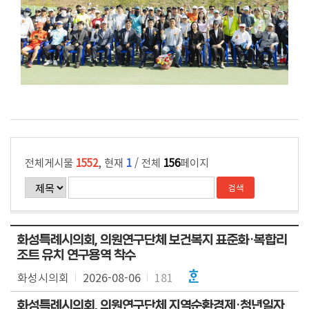
전체게시물
1552
, 현재
1
/ 전체
156
페이지
화성특례시의회, 의원연구단체 보건복지 표준화·복합리
조트 유치 연구용역 착수
화성시의회
2026-08-06
181
화성특례시의회, 의원연구단체 지역순환경제·청년일자