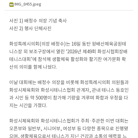
회
IMG_8455.jpeg
의
록
사진
1)
배정수 의장 기념 축사
사진
2)
행사 단체사진
인
터
화성특례시의회
(
의장 배정수
)
는
16
일 동탄 왕배산체육공원테
넷
니스장 외 보조구장에서 열린
‘2026
년 제
49
회 화성시협회장배
방
테니스대회
’
에 참석해 생활체육 활성화와 활기찬 여가문화 확
송
산의 의미를 함께 나눴다
.
의
이날 대회에는 배정수 의장을 비롯해 화성특례시의회 의원들과
안
화성시체육회와 화성시테니스협회 관계자
,
관내 테니스 동호인
정
과 시민 등 약
500
명이 참가해 기량을 겨루며 화합과 우정을 다
보
지는 시간을 가졌다
.
의
화성시체육회와 화성시테니스협회가 주최
·
주관한 이번 대회는
회
오픈부와 일반부
,
시니어부
,
여성부 등 다양한 종목으로 진행됐
자
으며
,
생활체육으로서 테니스가 지닌 건강과 소통의 매력을 느
료