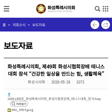
본문으로 바로가기
메인메뉴 바로가기
의
홈
>
의회소식 > 보도자료
회
소
개
보도자료
의
회
화성특례시의회, 제49회 화성시협회장배 테니스
소
식
대회 참석 “건강한 일상을 만드는 힘, 생활체육”
화성시의회
2026-05-18
1072
의
원
소
260518배포_화성특례시의회_화성시협회장배_테니스대회_참석.hwp
개
미리보기
IMG_8454.jpeg