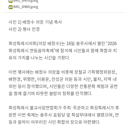
IMG_8459.jpeg
회
IMG_8460.jpeg
의
록
사진
1)
배정수 의장 기념 축사
사진
2)
행사 전경
인
터
화성특례시의회
(
의장 배정수
)
는
16
일 용주사에서 열린
‘2026
넷
화성특례시 연등음악축제
’
에 참석해 시민들과 함께 화합과 치
방
유의 가치를 나누는 시간을 가졌다
.
송
이번 행사에는 배정수 의장을 비롯해 장철규 기획행정위원장
,
의
안
배현경
,
위영란
,
이용운
,
전성균 의원 등과 시민
,
불자
,
지역 내
정
외빈 등이 참석했으며
,
시민들은 다양한 전통문화 체험과 공연
보
을 함께 즐기며 따뜻한 봄밤의 정취를 만끽했다
.
의
화성특례시 불교사암연합회가 주최
·
주관하고 화성특례시가 후
회
원한 이번 축제는 용주사 효림당 앞 특설무대에서 열렸으며
,
연
자
등과 음악이 어우러진 시민 화합의 장으로 마련됐다
.
료