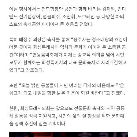
실
이날 행사에서는 연합합창단 공연과 함께 바리톤 김재일
,
인디
밴드 전기뱀장어
,
럼블피쉬
,
소찬휘
,
노브레인 등 다양한 아티
참
스트의 축하공연이 이어져 큰 호응을 얻었다
.
여
마
특히 배정수 의장은 축사를 통해
“
용주사는 정조대왕의 효심이
당
머문 곳이자 화성특례시의 역사와 문화가 이어져 온 소중한 공
간
”
이라며
“
연등음악축제가 이제는 종교적 의미를 넘어 시민
정
모두가 함께하는 화성특례시의 대표 문화축제로 자리매김하고
보
있다
”
고 강조했다
.
공
개
또한
“
오늘 밝힌 등불들이 시민 여러분 각자의 마음에도 작은
쉼표가 되고 내일을 향한 밝은 기운이 되길 바란다
”
고 전했다
.
누
리
한편
,
화성특례시의회는 앞으로도 전통문화 축제와 지역 공동
집
체 활동을 적극 지원하고
,
시민의 삶의 질 향상을 위한 문화예
안
술 정책 추진에 힘쓸 계획이다
.
내