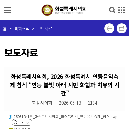
본문으로 바로가기
메인메뉴 바로가기
의
홈
>
의회소식 > 보도자료
회
소
개
보도자료
의
회
화성특례시의회, 2026 화성특례시 연등음악축
소
식
제 참석 “연등 불빛 아래 시민 화합과 치유의 시
간”
의
화성시의회
2026-05-18
1134
원
소
260518배포_화성특례시의회_화성특례시_연등음악축제_참석.hwp
개
미리보기