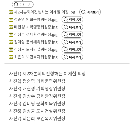
회
미리보기
의
제2차본회의진행하는 이계철 의장.jpg
미리보기
록
정순영 의회운영위원장.jpg
미리보기
배현경 기획행정위원장.jpg
미리보기
인
김상수 경제환경위원장.jpg
미리보기
터
김미영 문화체육위원장.jpg
미리보기
넷
김상균 도시건설위원장.jpg
미리보기
방
최은희 보건복지위원장.jpg
미리보기
송
사진
1)
제
2
차본회의진행하는 이계철 의장
의
사진
2)
정순영 의회운영위원장
안
사진
3)
배현경 기획행정위원장
정
사진
4)
김상수 경제환경위원장
보
사진
5)
김미영 문화체육위원장
사진
6)
김상균 도시건설위원장
의
사진
7)
최은희 보건복지위원장
회
자
료