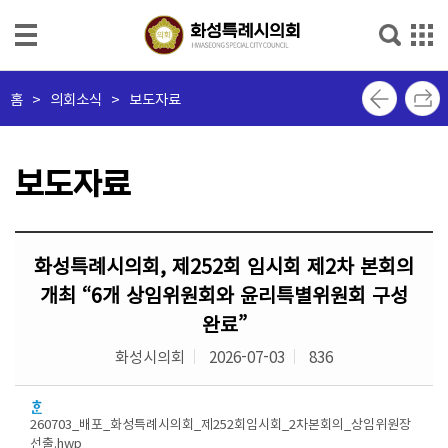
본문으로 바로가기
메인메뉴 바로가기
의
홈
>
의회소식 > 보도자료
회
소
개
보도자료
의
회
화성특례시의회, 제252회 임시회 제2차 본회의
소
식
개최 “6개 상임위원회와 윤리특별위원회 구성
완료”
의
화성시의회
2026-07-03
836
원
소
개
260703_배포_화성특례시의회_제252회임시회_2차본회의_상임위원장
선출.hwp