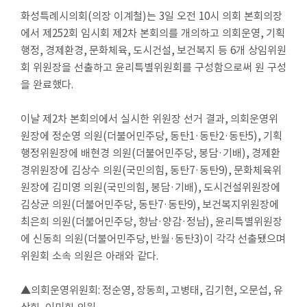
실
화성특례시의회
(
의장 이계철
)
는
3
일 오전
10
시 의회 본회의장
에서 제
252
회 임시회 제
2
차 본회의를 개의하고 의회운영
,
기획
참
행정
,
경제환경
,
문화체육
,
도시건설
,
보건복지 등
6
개 상임위원
여
회 위원장을 선출하고 윤리특별위원회를 구성함으로써 원 구성
마
을 완료했다
.
당
이날 제
2
차 본회의에서 실시한 위원장 선거 결과
,
의회운영위
정
원장에 정순영 의원
(
더불어민주당
,
동탄
1·
동탄
2·
동탄
5)
,
기획
보
행정
위원장에 배현경 의원
(
더불어민주당
,
봉담
·
기배
)
,
경제환
공
경
위원장에 김상수 의원
(
국민의힘
,
동탄
7·
동탄
9)
,
문화체육
위
개
원장에 김미영 의원
(
국민의힘
,
봉담
·
기배
)
,
도시건설
위원장에
김상균 의원
(
더불어민주당
,
동탄
7·
동탄
9)
,
보건복지
위원장에
누
최은희 의원
(
더불어민주당
,
향남
·
양감
·
정남
)
,
윤리특별
위원장
리
에 신동희 의원
(
더불어민주당
,
반월
·
동탄
3)
이
각각 선출됐으며
집
위원회 소속 의원은 아래와 같다
.
안
내
▲
의회운영위원회
:
정순영
,
장동희
,
고병태
,
김기현
,
오문섭
,
유
상희
,
이민희 의원