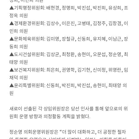
▲
기획행정위원회
:
배현경
,
정명희
,
박진섭
,
박진희
,
유상희
,
조
정옥 의원
▲
경제환경위원회
:
김상수
,
이은진
,
고병태
,
김정주
,
김창겸
,
이
민희 의원
▲
문화체육위원회
:
김미영
,
장철규
,
신동희
,
유지혜
,
이남근
,
장
동희 의원
▲
도시건설위원회
:
김상균
,
최청환
,
송현미
,
오문섭
,
정순영
,
최
태양 의원
▲
보건복지위원회
:
최은희
,
권영학
,
김기현
,
신미정
,
위영란
,
임
채덕 의원
▲
윤리특별위원회
:
신동희
,
박진희
,
박진섭
,
송현미
,
최태양 의
원
새로이 선출된 각 상임위원장은 당선 인사를 통해 앞으로의 위
원회 운영 방향과 의정활동 계획을 밝혔다
.
정순영 의회운영위원장은
“
더 많이 대화하고
,
더 공정한 절차