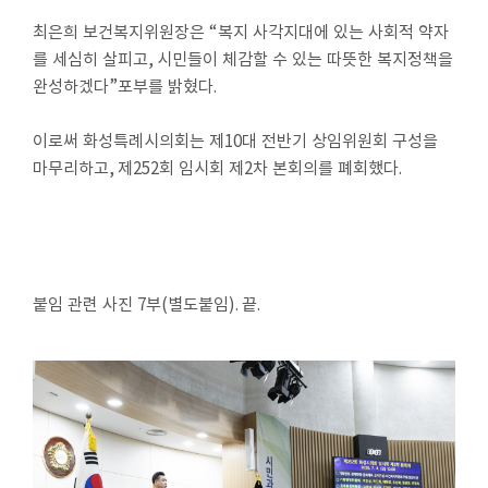
최은희 보건복지위원장은
“
복지 사각지대에 있는 사회적 약자
를 세심히 살피고
,
시민들이 체감할 수 있는 따뜻한 복지정책을
완성하겠다
”
포부를 밝혔다
.
이로써 화성특례시의회는 제
10
대 전반기 상임위원회 구성을
마무리하고
,
제
252
회 임시회 제
2
차 본회의를 폐회했다
.
붙임 관련 사진
7
부
(
별도붙임
).
끝
.