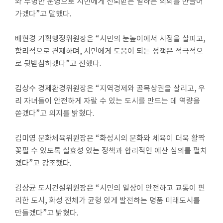
와 투명한 운영으로 시민에게 신뢰받는 일하는 의회를 만들어
가겠다
”
고 말했다
.
배현경 기획행정위원장은
“
시민의 눈높이에서 시정을 살피고
,
합리적으로 견제하며
,
시민에게 도움이 되는 정책은 적극적으
로 뒷받침하겠다
”
고 전했다
.
김상수 경제환경위원장은
“
지역경제와 골목상권을 살리고
,
우
리 자녀들이 안전하게 자랄 수 있는 도시를 만드는 데 역량을
쏟겠다
”
고 의지를 밝혔다
.
김미영 문화체육위원장은
“
화성시의 문화와 체육이 더욱 활짝
꽃필 수 있도록 실효성 있는 정책과 합리적인 예산 심의를 펼치
겠다
”
고 강조했다
.
김상균 도시건설위원장은
“
시민의 일상이 안전하고 교통이 편
리한 도시
,
화성 전체가 균형 있게 발전하는 명품 미래도시를
만들겠다
”
고 밝혔다
.