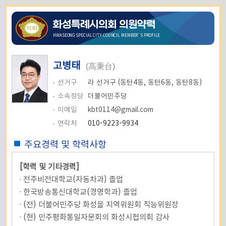
화성특례시의회 의원약력
HWASEONG SPECIAL CITY COUNCIL MEMBER`S PROFILE
고병태
(高秉台)
선거구
라 선거구 (동탄4동, 동탄6동, 동탄8동)
소속정당
더불어민주당
이메일
kbt0114@gmail.com
연락처
010-9223-9934
주요경력 및 학력사항
[학력 및 기타경력]
· 전주비전대학교(자동차과) 졸업
· 한국방송통신대학교(경영학과) 졸업
· (전) 더불어민주당 화성을 지역위원회 직능위원장
· (현) 민주평화통일자문회의 화성시협의회 감사