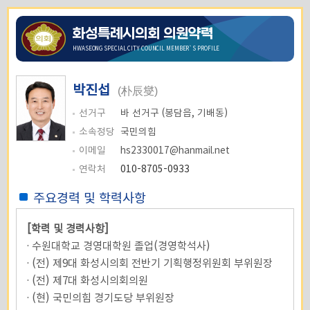
화성특례시의회 의원약력
HWASEONG SPECIAL CITY COUNCIL MEMBER`S PROFILE
박진섭
(朴辰燮)
선거구
바 선거구 (봉담읍, 기배동)
소속정당
국민의힘
이메일
hs2330017@hanmail.net
연락처
010-8705-0933
주요경력 및 학력사항
[학력 및 경력사항]
· 수원대학교 경영대학원 졸업(경영학석사)
· (전) 제9대 화성시의회 전반기 기획행정위원회 부위원장
· (전) 제7대 화성시의회의원
· (현) 국민의힘 경기도당 부위원장