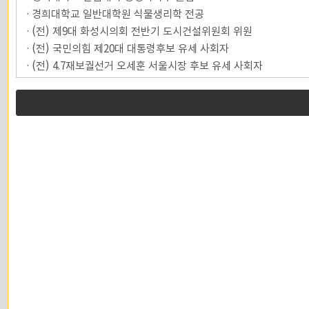
· 경희대학교 일반대학원 식물생리학 전공
· (전) 제9대 화성시의회 전반기 도시건설위원회 위원
· (전) 국민의힘 제20대 대통령후보 유세 사회자
· (전) 4.7재보궐선거 오세훈 서울시장 후보 유세 사회자
· (전) 화성시의회 교육복지위원회 위원장
· (전) 국립 농업과학기술원 환경생태과 근무
· (전) 국립 작물과학원 유전육종과 근무
· (전) 국립 농업과학기술원 농업생물부 근무
· (전) 동부정밀화학(주) 근무 동부그룹 공채입사(2002)