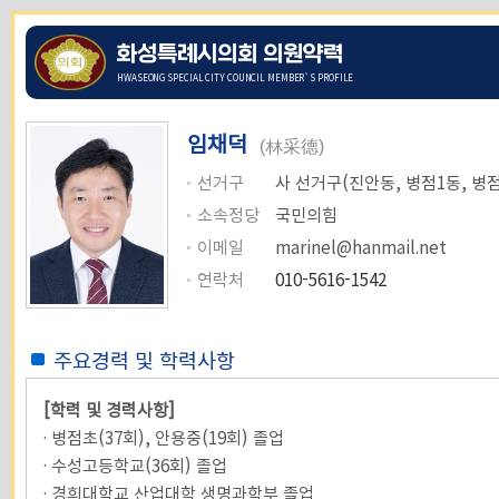
화성특례시의회 의원약력
HWASEONG SPECIAL CITY COUNCIL MEMBER`S PROFILE
임채덕
(林采德)
선거구
사 선거구(진안동, 병점1동, 병점
소속정당
국민의힘
이메일
marinel@hanmail.net
연락처
010-5616-1542
주요경력 및 학력사항
[학력 및 경력사항]
· 병점초(37회), 안용중(19회) 졸업
· 수성고등학교(36회) 졸업
· 경희대학교 산업대학 생명과학부 졸업