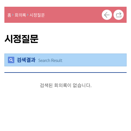
의
의
홈
회의록
시정질문
안
의
시정질문
정
활
동
사
검색결과
Search Result
진
검색된 회의록이 없습니다.