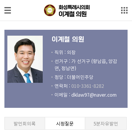
본문으로 바로가기
메인메뉴 바로가기
화성특례시의회
화성특례시의회
이계철 의원
이계철 의원
의
원
이계철 의원
소
개
직위 : 의장
선거구 : 가 선거구 (향남읍, 양감
회
면, 정남면)
의
정당 : 더불어민주당
록
연락처 :
010-3361-8282
회
이메일 :
dklaw97@naver.com
의
영
상
발언회의록
시정질문
5분자유발언
발