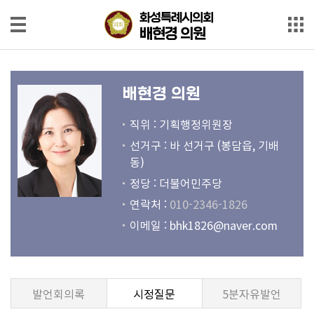
본문으로 바로가기
메인메뉴 바로가기
화성특례시의회
화성특례시의회
배현경 의원
배현경 의원
의
원
배현경 의원
소
개
직위 : 기획행정위원장
선거구 : 바 선거구 (봉담읍, 기배
회
동)
의
정당 : 더불어민주당
록
연락처 :
010-2346-1826
회
이메일 :
bhk1826@naver.com
의
영
상
발언회의록
시정질문
5분자유발언
발