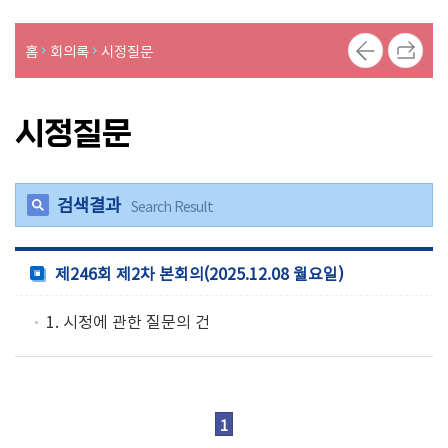
의
의
홈
회의록
시정질문
안
의
시정질문
정
활
동
사
검색결과
Search Result
진
제246회 제2차 본회의(2025.12.08 월요일)
1. 시정에 관한 질문의 건
1