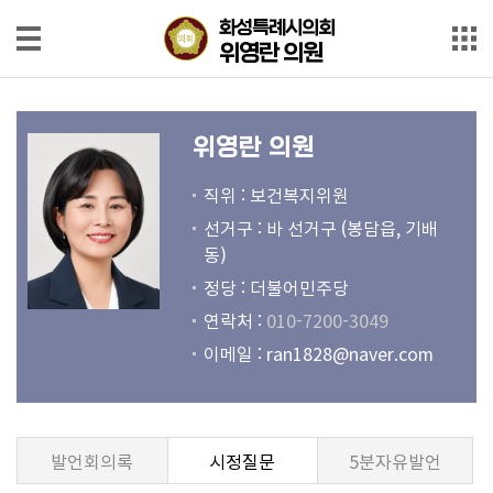
본문으로 바로가기
메인메뉴 바로가기
화성특례시의회
화성특례시의회
위영란 의원
위영란 의원
의
원
위영란 의원
소
개
직위 : 보건복지위원
선거구 : 바 선거구 (봉담읍, 기배
회
동)
의
정당 : 더불어민주당
록
연락처 :
010-7200-3049
회
이메일 :
ran1828@naver.com
의
영
상
발언회의록
시정질문
5분자유발언
발