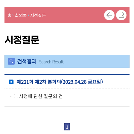
의
의
홈
회의록
시정질문
안
의
시정질문
정
활
동
사
검색결과
Search Result
진
제221회 제2차 본회의(2023.04.28 금요일)
1. 시정에 관한 질문의 건
1