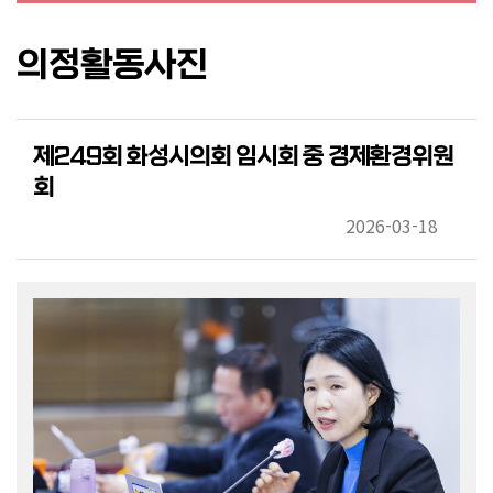
의
의
의정활동사진
안
의
정
제249회 화성시의회 임시회 중 경제환경위원
활
회
동
사
2026-03-18
진