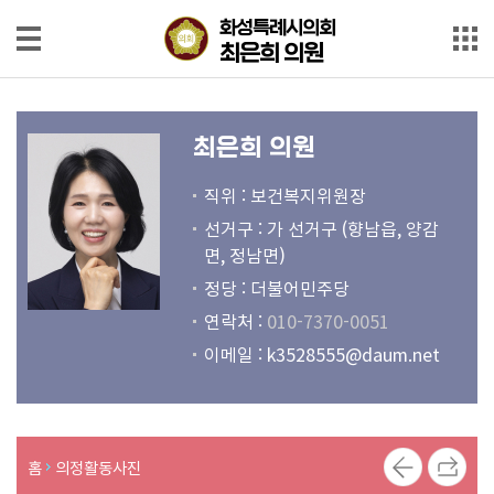
본문으로 바로가기
메인메뉴 바로가기
화성특례시의회
화성특례시의회
최은희 의원
최은희 의원
의
원
최은희 의원
소
개
직위 : 보건복지위원장
선거구 : 가 선거구 (향남읍, 양감
회
면, 정남면)
의
정당 : 더불어민주당
록
연락처 :
010-7370-0051
회
이메일 :
k3528555@daum.net
의
영
상
홈
의정활동사진
발