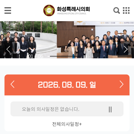
본문으로 바로가기
메인메뉴 바로가기
의
회
소
개
02
/
06
의
회
소
2026. 08. 09. 일
식
의
원
오늘의 의사일정은 없습니다.
소
개
전체의사일정+