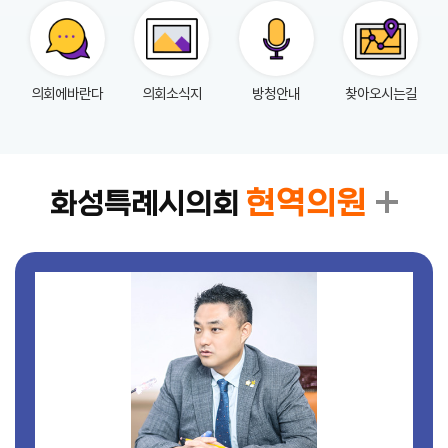
실
참
의회에바란다
의회소식지
방청안내
찾아오시는길
여
마
당
정
현역의원
화성특례시의회
보
공
개
누
리
집
안
내