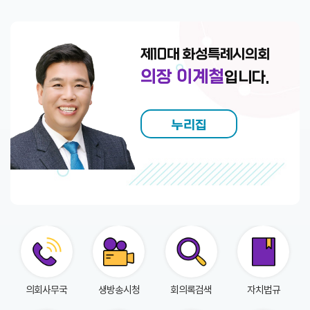
회
의
록
제10대 화성특례시의회
인
의장 이계철
입니다.
터
넷
방
누리집
송
의
안
정
보
의
회
의회사무국
생방송시청
회의록검색
자치법규
자
료