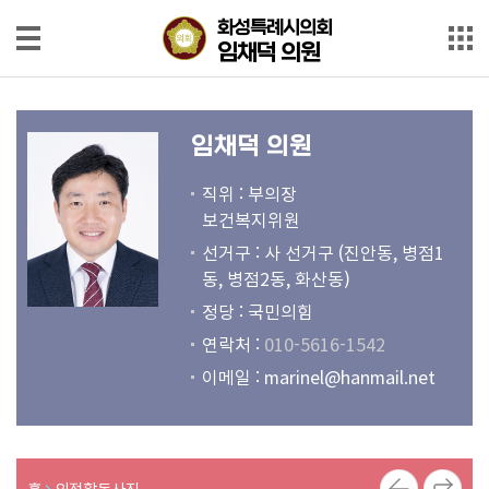
본문으로 바로가기
메인메뉴 바로가기
화성특례시의회
화성특례시의회
임채덕 의원
임채덕 의원
의
원
임채덕 의원
소
개
직위 : 부의장
보건복지위원
회
선거구 : 사 선거구 (진안동, 병점1
의
동, 병점2동, 화산동)
록
정당 : 국민의힘
회
연락처 :
010-5616-1542
의
이메일 :
marinel@hanmail.net
영
상
발
홈
의정활동사진