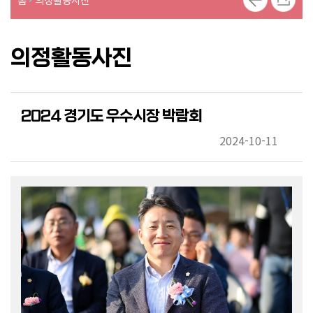
의
의
안
의정활동사진
의
정
활
2024 경기도 우수시장 박람회
동
2024-10-11
사
진