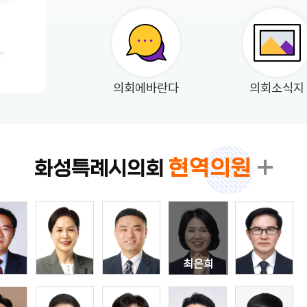
의회에바란다
의회소식지
현역의원
화성특례시의회
최은희