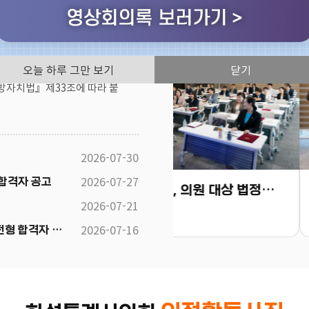
보도자료
고
오늘 하루 그만 보기
닫기
방자치법』제33조에 따라 붙
2026-07-30
2026-07-27
합격자 공고
화성특례시의회, 의원 대상 법정의무교육 실시 “청렴·인권·폭력 예방교육으로 책임 있는 의정활동 다짐”
2026-07-21
-29
2026-08-06
2026-07-16
2026년 제5회 화성시의회 지방임기제공무원 채용시험 서류전형 합격자 발표 및 면접시험 공고문