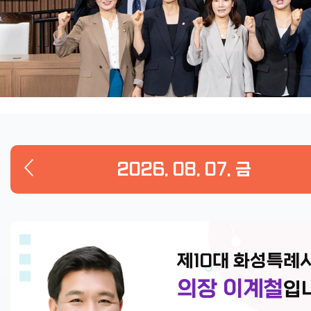
2026. 08. 07. 금
제10대 화성특례
의장 이계철
입