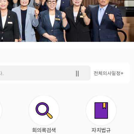
.
전체의사일정+
회의록검색
자치법규