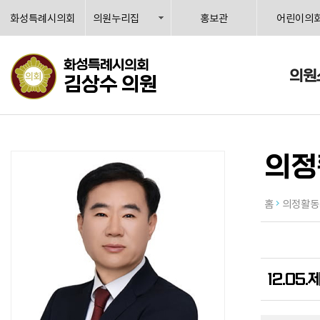
화성특례시의회
의원누리집
홍보관
어린이의
화성특례시의회
의원
김상수 의원
의정
홈
의정활동
12.05.제