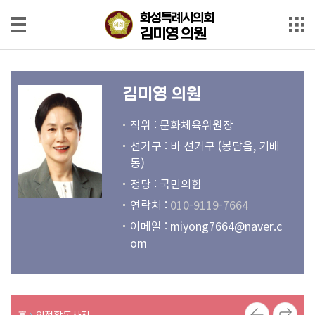
본문으로 바로가기
메인메뉴 바로가기
화성특례시의회
화성특례시의회
김미영 의원
김미영 의원
의
원
김미영 의원
소
개
직위 : 문화체육위원장
선거구 : 바 선거구 (봉담읍, 기배
회
동)
의
정당 : 국민의힘
록
연락처 :
010-9119-7664
회
이메일 :
miyong7664@naver.c
의
om
영
상
발
홈
의정활동사진