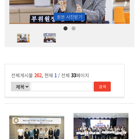
원본 사진받기
전체게시물
262
, 현재
1
/ 전체
33
페이지