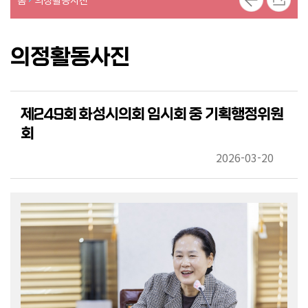
의
의
안
의정활동사진
의
정
활
제249회 화성시의회 임시회 중 기획행정위원
동
회
사
진
2026-03-20