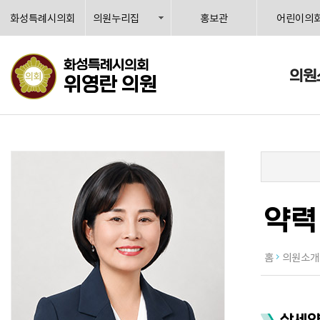
화성특례시의회
의원누리집
홍보관
어린이의
화성특례시의회
의원
위영란 의원
약력
홈
의원소