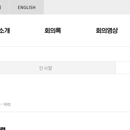
본문으로 바로가기
메인메뉴 바로가기
회
ENGLISH
소개
회의록
회의영상
인사말
개
약력