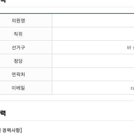
약력
의원명
직위
선거구
바 
정당
연락처
이메일
r
약력
및 경력사항]