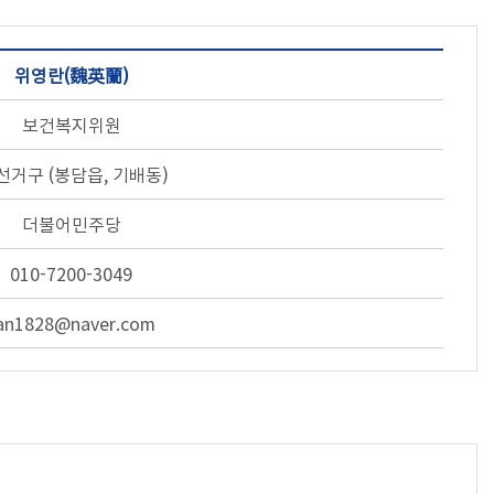
위영란(魏英蘭)
보건복지위원
선거구 (봉담읍, 기배동)
더불어민주당
010-7200-3049
an1828@naver.com