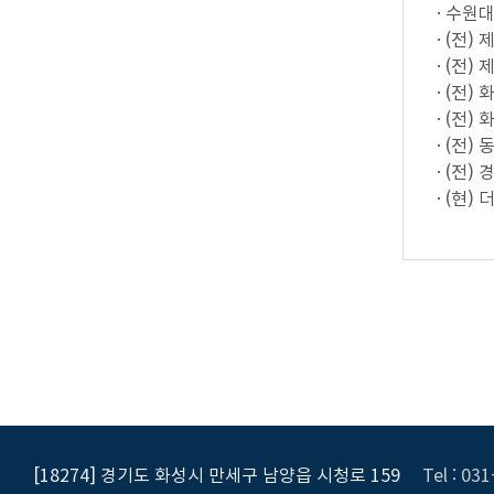
· 수원
· (전
· (전
· (전
· (전
· (전
· (전
· (현
[18274] 경기도 화성시 만세구 남양읍 시청로 159
Tel : 03