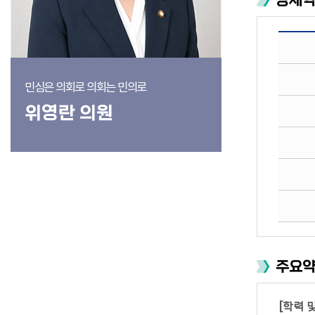
상세
민심은 의회로 의회는 민의로
위영란 의원
주요
[학력 