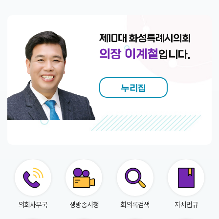
회
의
록
제10대 화성특례시의회
인
의장 이계철
입니다.
터
넷
방
누리집
송
의
안
정
보
의
회
의회사무국
생방송시청
회의록검색
자치법규
자
료