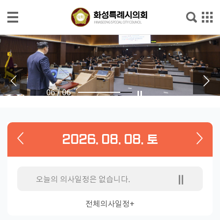
본문으로 바로가기
메인메뉴 바로가기
의
회
소
개
06
/
06
의
회
소
2026. 08. 08. 토
식
의
원
오늘의 의사일정은 없습니다.
소
개
전체의사일정+