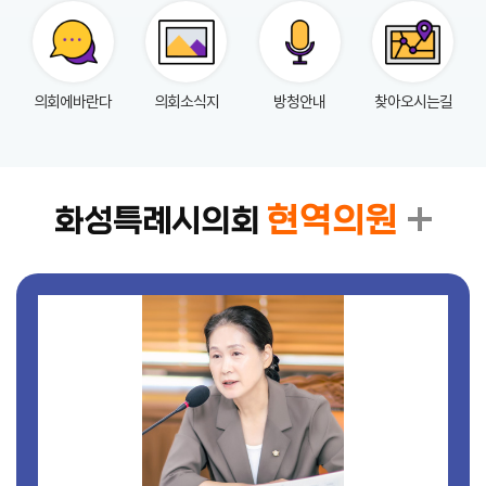
실
참
의회에바란다
의회소식지
방청안내
찾아오시는길
여
마
당
정
현역의원
화성특례시의회
보
공
개
누
리
집
안
내