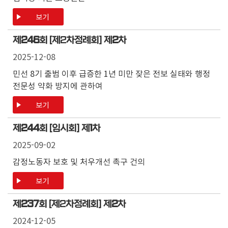
보기
제
246
회 [제2차정례회] 제
2
차
2025-12-08
민선 8기 출범 이후 급증한 1년 미만 잦은 전보 실태와 행정
전문성 약화 방지에 관하여
보기
제
244
회 [임시회] 제
1
차
2025-09-02
감정노동자 보호 및 처우개선 촉구 건의
보기
제
237
회 [제2차정례회] 제
2
차
2024-12-05