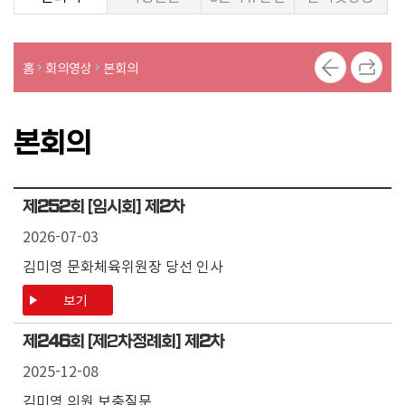
의
의
안
홈
회의영상
본회의
의
정
본회의
활
동
사
진
제
252
회 [임시회] 제
2
차
2026-07-03
김미영 문화체육위원장 당선 인사
보기
제
246
회 [제2차정례회] 제
2
차
2025-12-08
김미영 의원 보충질문