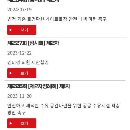
제
234
회 [임시회] 제
2
차
2024-07-19
법적 기준 불명확한 게이트볼장 안전 대책 마련 촉구
보기
제
227
회 [임시회] 제
2
차
2023-12-22
김미경 의원 제안설명
보기
제
226
회 [제2차정례회] 제
1
차
2023-11-20
안전하고 쾌적한 수유 공간마련을 위한 공공 수유시설 확충
방안 촉구
보기