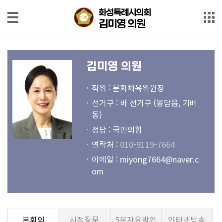
본문으로 바로가기
메인메뉴 바로가기
화성특례시의회
화성특례시의회
김미영 의원
김미영 의원
의
원
김미영 의원
소
개
직위 : 문화체육위원장
선거구 : 바 선거구 (봉담읍, 기배
회
동)
의
정당 : 국민의힘
록
연락처 :
010-9119-7664
회
이메일 :
miyong7664@naver.c
의
om
영
상
발
본회의
시정질문
5분자유발언
인터넷방송