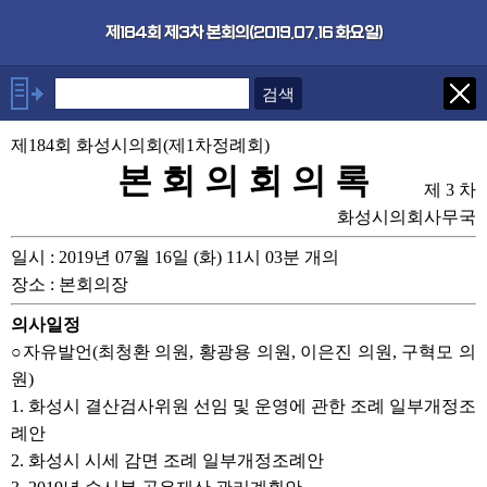
본문으로 바로가기
기능메뉴 메뉴 바로가기
×
제184회 제3차 본회의(2019.07.16 화요일)
안건
제184회 화성시의회(제1차정례회)
○자유발언(최청환 의원, 황광용
의원, 이은진 의원, 구혁모 의원)
본 회 의 회 의 록
제 3 차
1. 화성시 결산검사위원 선임 및
운영에 관한 조례 일부개정조례
화성시의회사무국
안
2. 화성시 시세 감면 조례 일부개
일시 : 2019년 07월 16일 (화) 11시 03분 개의
정조례안
장소 : 본회의장
3. 2019년 수시분 공유재산 관
리계획안
의사일정
4. 화성시 공수의 조례 일부개정
○자유발언(최청환 의원, 황광용 의원, 이은진 의원, 구혁모 의
조례안
원)
5. 화성시 어항관리 조례 일부개
정조례안
1. 화성시 결산검사위원 선임 및 운영에 관한 조례 일부개정조
6. 화성시 전기자동차 이용 활성
례안
화 지원 조례 전부개정조례안
2. 화성시 시세 감면 조례 일부개정조례안
7. 화성시 향남2지구 자동집하시