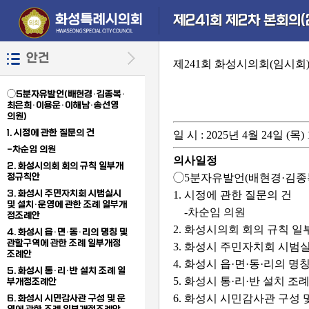
본문으로 바로가기
기능메뉴 메뉴 바로가기
설정메뉴 메뉴 바로가기
제241회 제2차 본회의(
안건
제241회 화성시의회(임시회
◯5분자유발언(배현경·김종복·
최은희·이용운·이해남·송선영
의원)
1. 시정에 관한 질문의 건
일 시 : 2025년 4월 24일 (목
-차순임 의원
의사일정
2. 화성시의회 회의 규칙 일부개
정규칙안
◯5분자유발언(배현경·김종
3. 화성시 주민자치회 시범실시
1. 시정에 관한 질문의 건
및 설치·운영에 관한 조례 일부개
-차순임 의원
정조례안
2. 화성시의회 회의 규칙 
4. 화성시 읍·면·동·리의 명칭 및
관할구역에 관한 조례 일부개정
3. 화성시 주민자치회 시범
조례안
4. 화성시 읍·면·동·리의 
5. 화성시 통·리·반 설치 조례 일
5. 화성시 통·리·반 설치 
부개정조례안
6. 화성시 시민감사관 구성
6. 화성시 시민감사관 구성 및 운