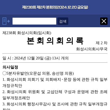
본문으로 바로가기
기능메뉴 메뉴 바로가기
×
제238회 제2차 본회의(2024.12.20 금요일)
안건
제238회 화성시의회(임시회)
◯5분자유발언(오문섭 의원, 송
선영 의원)
본 회 의 회 의 록
제 2 차
1. 화성시의회 의회기 및 의회배
지･문장 등에 관한 규칙 일부개정
화성시의회사무국
규칙안
2. 화성시의회 위원회 및 교섭단
일 시 : 2024년 12월 20일 (금) 13시 개의
체 구성과 운영에 관한 조례 일부
개정조례안
의사일정
3. 화성시의회 행정사무감사 및
◯5분자유발언(오문섭 의원, 송선영 의원)
조사에 관한 규칙 일부개정규칙
안
1. 화성시의회 의회기 및 의회배지･문장 등에 관한 규칙 일부
4. 화성시 사무위임 조례 일부개
개정규칙안
정조례안
2. 화성시의회 위원회 및 교섭단체 구성과 운영에 관한 조례
5. 화성시 고향사랑 기부금 모금
일부개정조례안
및 운용에 관한 조례 일부개정조
례안
3. 화성시의회 행정사무감사 및 조사에 관한 규칙 일부개정규
6. 화성시 전기자동차 전용주차