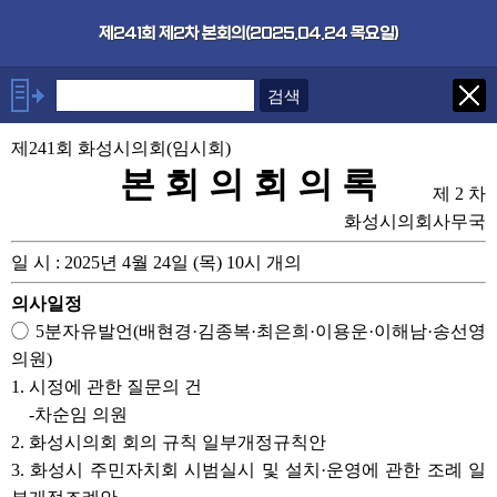
본문으로 바로가기
기능메뉴 메뉴 바로가기
×
제241회 제2차 본회의(2025.04.24 목요일)
안건
제241회 화성시의회(임시회)
◯5분자유발언(배현경·김종복·
최은희·이용운·이해남·송선영
본 회 의 회 의 록
의원)
제 2 차
1. 시정에 관한 질문의 건
화성시의회사무국
-차순임 의원
일 시 : 2025년 4월 24일 (목) 10시 개의
2. 화성시의회 회의 규칙 일부개
정규칙안
의사일정
3. 화성시 주민자치회 시범실시
및 설치·운영에 관한 조례 일부개
◯5분자유발언(배현경·김종복·최은희·이용운·이해남·송선영
정조례안
의원)
4. 화성시 읍·면·동·리의 명칭 및
1. 시정에 관한 질문의 건
관할구역에 관한 조례 일부개정
조례안
-차순임 의원
5. 화성시 통·리·반 설치 조례 일
2. 화성시의회 회의 규칙 일부개정규칙안
부개정조례안
3. 화성시 주민자치회 시범실시 및 설치·운영에 관한 조례 일
6. 화성시 시민감사관 구성 및 운