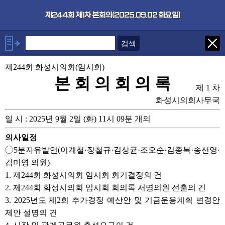
본문으로 바로가기
기능메뉴 메뉴 바로가기
×
제244회 제1차 본회의(2025.09.02 화요일)
안건
제244회 화성시의회(임시회)
◯5분자유발언(이계철·장철규·
김상균·조오순·김종복·송선영·
본 회 의 회 의 록
김미영 의원)
제 1 차
1. 제244회 화성시의회 임시회
화성시의회사무국
회기결정의 건
2. 제244회 화성시의회 임시회
일 시 : 2025년 9월 2일 (화) 11시 09분 개의
회의록 서명의원 선출의 건
3. 2025년도 제2회 추가경정
의사일정
예산안 및 기금운용계획 변경안
◯5분자유발언(이계철·장철규·김상균·조오순·김종복·송선영·
제안 설명의 건
김미영 의원)
4. 시장 및 관계공무원 출석요구
의 건
1. 제244회 화성시의회 임시회 회기결정의 건
5. 휴회의 건
2. 제244회 화성시의회 임시회 회의록 서명의원 선출의 건
3. 2025년도 제2회 추가경정 예산안 및 기금운용계획 변경안
제안 설명의 건