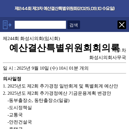
본문으로 바로가기
기능메뉴 메뉴 바로가기
×
제244회 제3차 예산결산특별위원회(2025.09.10 수요일)
안건
제244회 화성시의회(임시회)
1. 2025년도 제2회 추가경정
일반회계 및 특별회계 예산안
예산결산특별위원회회의록
제 3 차
2. 2025년도 제2회 추가경정
예산 기금운용계획 변경안
화성시의회사무국
-동부출장소, 동탄출장소(일괄)
일 시 : 2025년 9월 10일 (수) 10시 01분 개의
-도시정책실
-교통국
의사일정
-안전건설국
1. 2025년도 제2회 추가경정 일반회계 및 특별회계 예산안
-주택국
2. 2025년도 제2회 추가경정예산 기금운용계획 변경안
-공원녹지사업소
-동부출장소, 동탄출장소(일괄)
-의회사무국
-도시정책실
-계수조정 및 의결
-교통국
-안전건설국