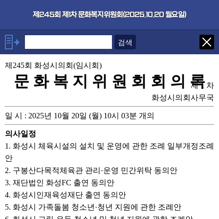
본문으로 바로가기
기능메뉴 메뉴 바로가기
×
제245회 제1차 문화복지위원회(2025.10.20 월요일)
안건
제245회 화성시의회(임시회)
1. 화성시 체육시설의 설치 및 운
영에 관한 조례 일부개정조례안
문 화 복 지 위 원 회 회 의 록
제 1 차
2. 구봉산다목적체육관 관리·운
영 민간위탁 동의안
화성시의회사무국
3. 재단법인 화성FC 출연 동의안
일 시 : 2025년 10월 20일 (월) 10시 03분 개의
4. 화성시인재육성재단 출연 동
의안
의사일정
5. 화성시 가족돌봄 청소년·청년
지원에 관한 조례안
1. 화성시 체육시설의 설치 및 운영에 관한 조례 일부개정조례
6. 화성시 고립·은둔 청소년 및
안
청년 지원에 관한 조례안
2. 구봉산다목적체육관 관리·운영 민간위탁 동의안
7. 화성시 청년 기본 조례 일부개
3. 재단법인 화성FC 출연 동의안
정조례안
4. 화성시인재육성재단 출연 동의안
8. 화성시여성가족청소년재단 출
연 동의안
5. 화성시 가족돌봄 청소년·청년 지원에 관한 조례안
9. 화성시복지재단 출연 동의안