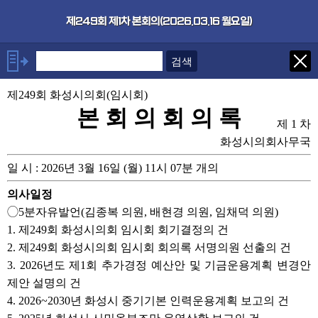
본문으로 바로가기
기능메뉴 메뉴 바로가기
×
제249회 제1차 본회의(2026.03.16 월요일)
안건
제249회 화성시의회(임시회)
◯5분자유발언(김종복 의원, 배
현경 의원, 임채덕 의원)
본 회 의 회 의 록
제 1 차
1. 제249회 화성시의회 임시회
회기결정의 건
화성시의회사무국
2. 제249회 화성시의회 임시회
회의록 서명의원 선출의 건
일 시 : 2026년 3월 16일 (월) 11시 07분 개의
3. 2026년도 제1회 추가경정
예산안 및 기금운용계획 변경안
의사일정
제안 설명의 건
◯5분자유발언(김종복 의원, 배현경 의원, 임채덕 의원)
4. 2026~2030년 화성시 중
1. 제249회 화성시의회 임시회 회기결정의 건
기기본 인력운용계획 보고의 건
2. 제249회 화성시의회 임시회 회의록 서명의원 선출의 건
5. 2025년 화성시 시민옴부즈
만 운영상황 보고의 건
3. 2026년도 제1회 추가경정 예산안 및 기금운용계획 변경안
6. 휴회의 건
제안 설명의 건
4. 2026~2030년 화성시 중기기본 인력운용계획 보고의 건