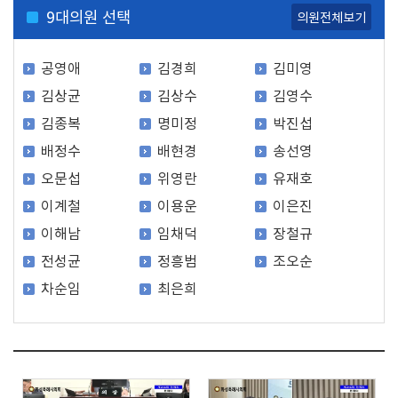
9
대의원 선택
의원전체보기
공영애
김경희
김미영
김상균
김상수
김영수
김종복
명미정
박진섭
배정수
배현경
송선영
오문섭
위영란
유재호
이계철
이용운
이은진
이해남
임채덕
장철규
전성균
정흥범
조오순
차순임
최은희