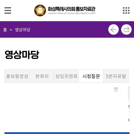
본문으로 바로가기
메인메뉴 바로가기
사
홈
>
영상마당
진
마
당
영상마당
영
상
홍보동영상
본회의
상임위원회
시정질문
5분자유발
마
당
언
제
제
제
제
의
9
8
7
6
회
소
대
대
대
대
식
지