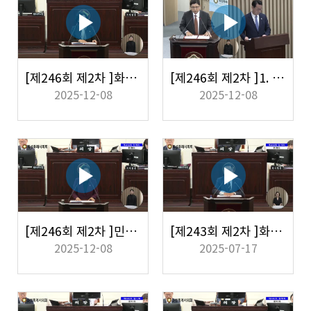
[제246회 제2차 ]화성시의 도시적 특성과 지역 여건을 반영하여 기후위기 대응, 탄소중립 실현, 녹색성장 추진과 관련된 주요 쟁점들을 점검하고, 이를 통해 지속가능한 화성시의 미래 비전을 제시
[제246회 제2차 ]1. 화성특례시 재정운영 기조 전환 필요성과 조직효율성 제고 2. 2026~2028년 대규모 철도·SOC사업의 시비 부담 관리 대책은?
2025-12-08
2025-12-08
[제246회 제2차 ]민선 8기 출범 이후 급증한 1년 미만 잦은 전보 실태와 행정 전문성 약화 방지에 관하여
[제243회 제2차 ]화성시 서남부권 지역균형발전을 위한 도로 인프라 확충과 집행촉구, 사유지 통행로 해결방안 및 관련 예산 배분의 형평성 제고, 서남부권 하수(분뇨)처리 개선 방안
2025-12-08
2025-07-17