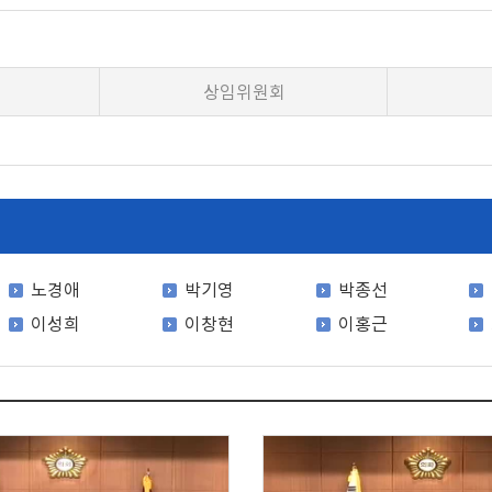
상임위원회
노경애
박기영
박종선
이성희
이창현
이홍근