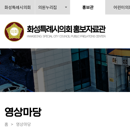
화성특례시의회
의원누리집
홍보관
어린이의
영상마당
홈
>
영상마당