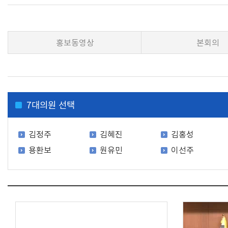
홍보동영상
본회의
7
대의원 선택
김정주
김혜진
김홍성
용환보
원유민
이선주