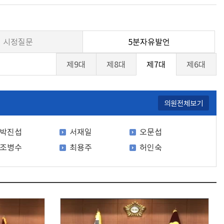
시정질문
5분자유발언
제9대
제8대
제7대
제6대
의원전체보기
박진섭
서재일
오문섭
조병수
최용주
허인숙