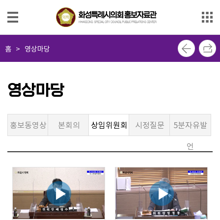
본문으로 바로가기
메인메뉴 바로가기
사
홈
>
영상마당
진
마
당
영상마당
영
상
홍보동영상
본회의
상임위원회
시정질문
5분자유발
마
당
언
의
회
소
식
지