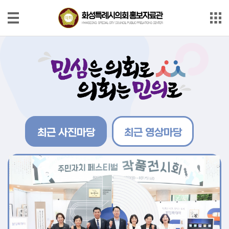
본문으로 바로가기
메인메뉴 바로가기
사
진
마
당
영
상
최근 사진마당
최근 영상마당
마
당
의
회
소
식
지