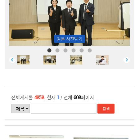
원본 사진받기
전체게시물
4858
, 현재
1
/ 전체
608
페이지