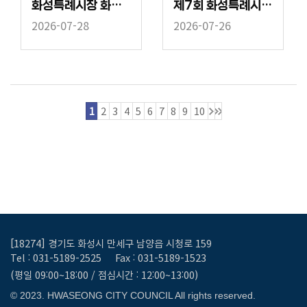
화성특례시장 화성특례시의회 신청사 라운딩
제7회 화성특례시의회 의장기 배드민턴대회
2026-07-28
2026-07-26
1
2
3
4
5
6
7
8
9
10
[18274] 경기도 화성시 만세구 남양읍 시청로 159
Tel : 031-5189-2525
Fax : 031-5189-1523
(평일 09:00~18:00 / 점심시간 : 12:00~13:00)
© 2023. HWASEONG CITY COUNCIL All rights reserved.