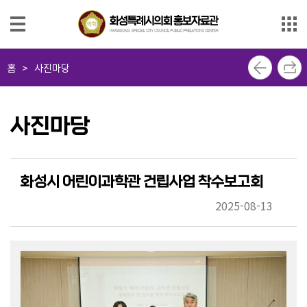
본문으로 바로가기
메인메뉴 바로가기
사
홈
>
사진마당
진
마
당
사진마당
영
상
마
화성시 어린이과학관 건립사업 착수보고회
당
2025-08-13
의
회
소
식
지