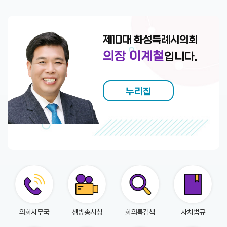
회
의
록
제10대 화성특례시의회
인
의장 이계철
입니다.
터
넷
방
누리집
송
의
안
정
보
의
회
의회사무국
생방송시청
회의록검색
자치법규
자
료