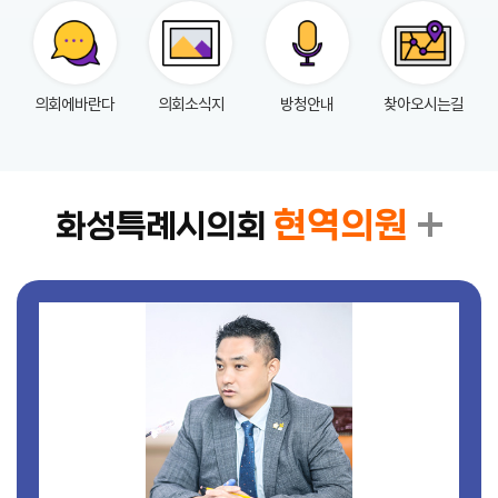
실
참
의회에바란다
의회소식지
방청안내
찾아오시는길
여
마
당
정
현역의원
화성특례시의회
보
공
개
누
리
집
안
내