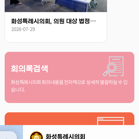
 다짐”
화성특례시의회, 의원연구단체 보건복지 표준화·복합리조트 유치 연구용역 착수
2026-08-06
2026-08
회의록검색
화성특례시의회 회의내용을 전자책으로 상세히 열람하실 수 있
습니다.
인터넷방송