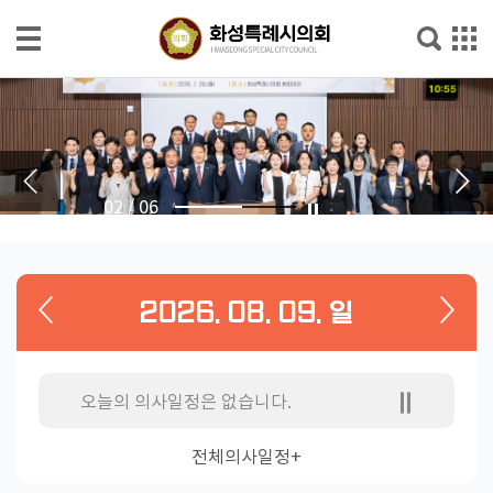
본문으로 바로가기
메인메뉴 바로가기
의
회
소
개
02
/
06
의
회
소
2026. 08. 09. 일
식
의
원
오늘의 의사일정은 없습니다.
소
개
전체의사일정+