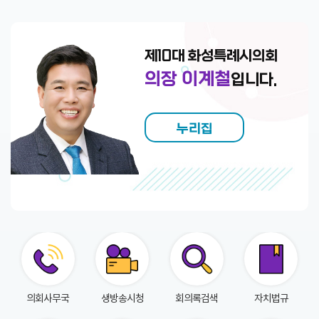
회
의
록
제10대 화성특례시의회
인
의장 이계철
입니다.
터
넷
방
누리집
송
의
안
정
보
의
회
의회사무국
생방송시청
회의록검색
자치법규
자
료