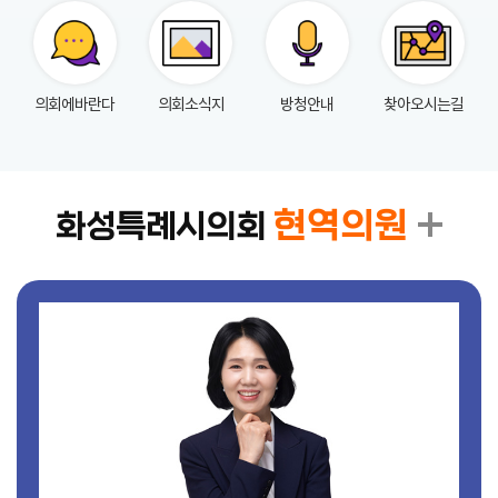
실
참
의회에바란다
의회소식지
방청안내
찾아오시는길
여
마
당
정
현역의원
화성특례시의회
보
공
개
누
리
집
안
내