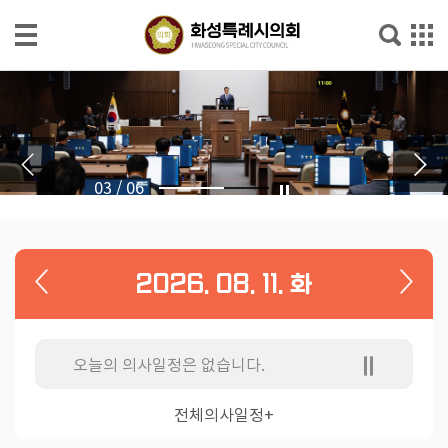
본문으로 바로가기
메인메뉴 바로가기
의
회
소
개
03
/
06
의
회
소
2026. 08. 11. 화
식
의
원
오늘의 의사일정은 없습니다.
소
개
전체의사일정+