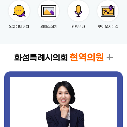
실
참
의회에바란다
의회소식지
방청안내
찾아오시는길
여
마
당
정
현역의원
화성특례시의회
보
공
개
누
리
집
안
내