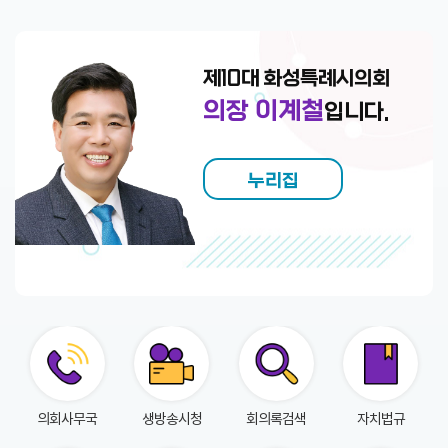
회
의
록
제10대 화성특례시의회
인
의장 이계철
입니다.
터
넷
방
누리집
송
의
안
정
보
의
회
의회사무국
생방송시청
회의록검색
자치법규
자
료