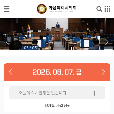
본문으로 바로가기
메인메뉴 바로가기
의
회
소
개
03
/
06
의
회
소
2026. 08. 07. 금
식
의
원
오늘의 의사일정은 없습니다.
소
개
전체의사일정+