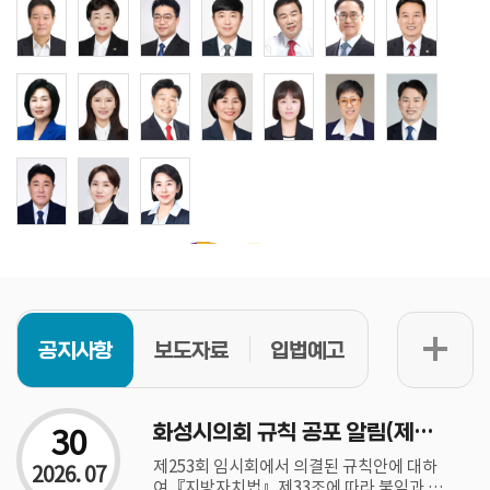
공지사항
보도자료
입법예고
30
화성시의회 규칙 공포 알림(제76호)
제253회 임시회에서 의결된 규칙안에 대하
2026. 07
여『지방자치법』제33조에 따라 붙임과 같