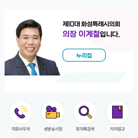
회
의
록
제10대 화성특례시의회
인
의장 이계철
입니다.
터
넷
방
누리집
송
의
안
정
보
의
회
의회사무국
생방송시청
회의록검색
자치법규
자
료