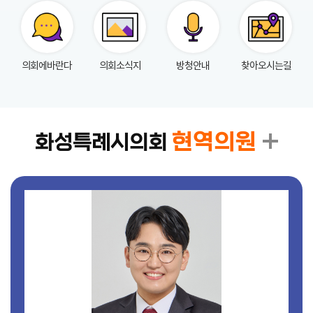
실
참
의회에바란다
의회소식지
방청안내
찾아오시는길
여
마
당
정
현역의원
화성특례시의회
보
공
개
누
리
집
안
내