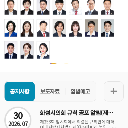
공지사항
보도자료
입법예고
30
화성시의회 규칙 공포 알림(제76호)
제253회 임시회에서 의결된 규칙안에 대하
2026. 07
여『지방자치법』제33조에 따라 붙임과 같