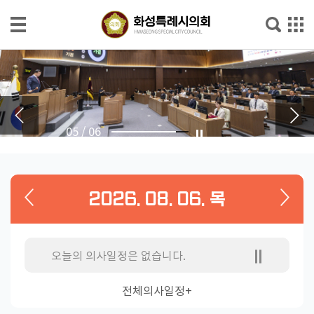
본문으로 바로가기
메인메뉴 바로가기
의
회
소
개
06
/
06
의
회
소
2026. 08. 06. 목
식
의
원
오늘의 의사일정은 없습니다.
소
개
전체의사일정+