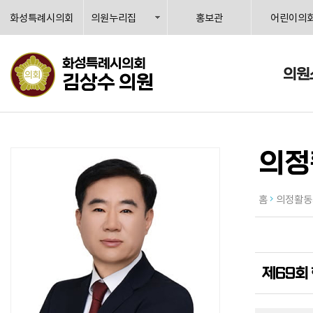
화성특례시의회
의원누리집
홍보관
어린이의
화성특례시의회
의원
김상수 의원
의정
홈
의정활동
제69회