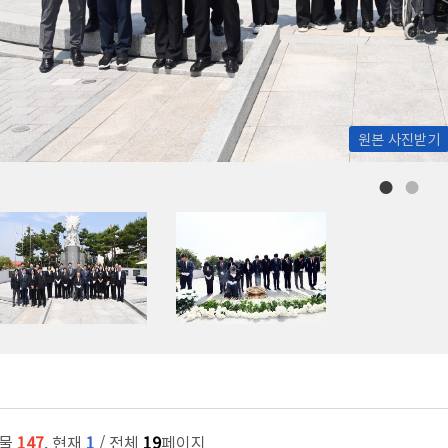
원본 사진받기
시물
147
, 현재
1
/ 전체
19
페이지