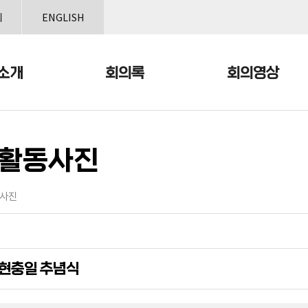
본문으로 바로가기
메인메뉴 바로가기
회
ENGLISH
소개
회의록
회의영상
활동사진
사진
 현충일 추념식