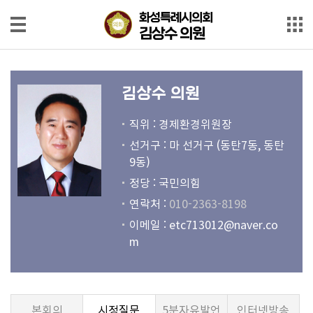
본문으로 바로가기
메인메뉴 바로가기
화성특례시의회
화성특례시의회
김상수 의원
김상수 의원
의
원
김상수 의원
소
개
직위 : 경제환경위원장
선거구 : 마 선거구 (동탄7동, 동탄
회
9동)
의
정당 : 국민의힘
록
연락처 :
010-2363-8198
회
이메일 :
etc713012@naver.co
의
m
영
상
발
본회의
시정질문
5분자유발언
인터넷방송