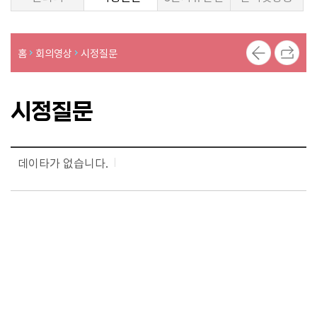
의
의
안
홈
회의영상
시정질문
의
정
시정질문
활
동
사
진
데이타가 없습니다.