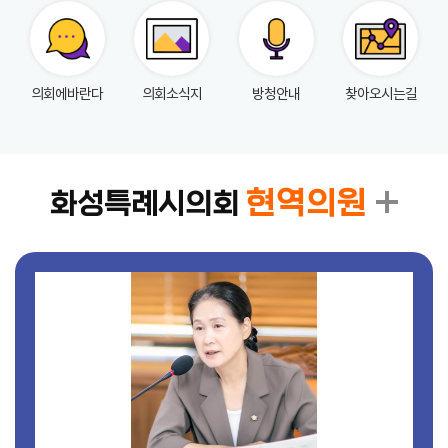
실
참
의회에바란다
의회소식지
방청안내
찾아오시는길
여
마
당
정
현역의원
화성특례시의회
보
공
개
누
리
집
안
내