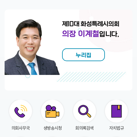
회
의
록
제10대 화성특례시의회
인
의장 이계철
입니다.
터
넷
방
누리집
송
의
안
정
보
의
회
의회사무국
생방송시청
회의록검색
자치법규
자
료