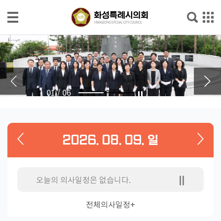
본문으로 바로가기
메인메뉴 바로가기
의
회
소
개
01
/
06
의
회
소
2026. 08. 09. 일
식
의
원
오늘의 의사일정은 없습니다.
소
개
전체의사일정+