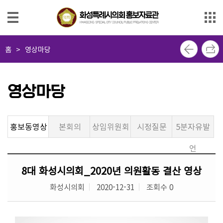
본문으로 바로가기
메인메뉴 바로가기
사
홈
>
영상마당
진
마
당
영상마당
영
상
홍보동영상
본회의
상임위원회
시정질문
5분자유발
마
당
언
의
8대 화성시의회_2020년 의원활동 결산 영상
회
화성시의회
2020-12-31
조회수 0
소
식
지