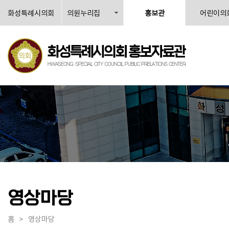
화성특례시의회
의원누리집
홍보관
어린이의
영상마당
홈
>
영상마당