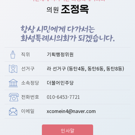
의
조정옥
의원
의
안
의
정
활
동
직위
기획행정위원
사
선거구
라 선거구 (동탄4동, 동탄6동, 동탄8동)
진
소속정당
더불어민주당
전화번호
010-6453-7721
이메일
xcomein4@naver.com
인사말