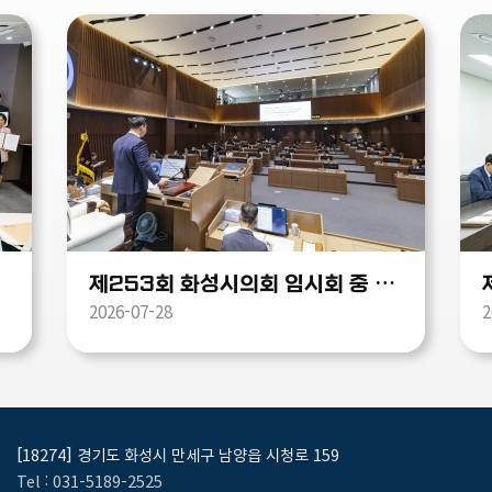
제253회 화성시의회 임시회 중 제2차 본회의
2026-07-28
2
[18274] 경기도 화성시 만세구 남양읍 시청로 159
Tel : 031-5189-2525