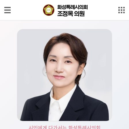
본문으로 바로가기
메인메뉴 바로가기
화성특례시의회
화성특례시의회
조정옥 의원
조정옥 의원
의
원
소
개
회
의
록
회
의
영
상
발
시민에게 다가서는 화성특례시의회