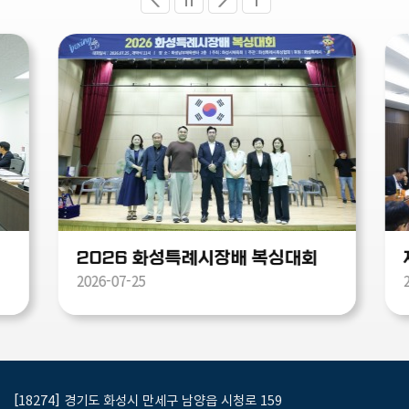
2026 화성특례시장배 복싱대회
2026-07-25
2
[18274] 경기도 화성시 만세구 남양읍 시청로 159