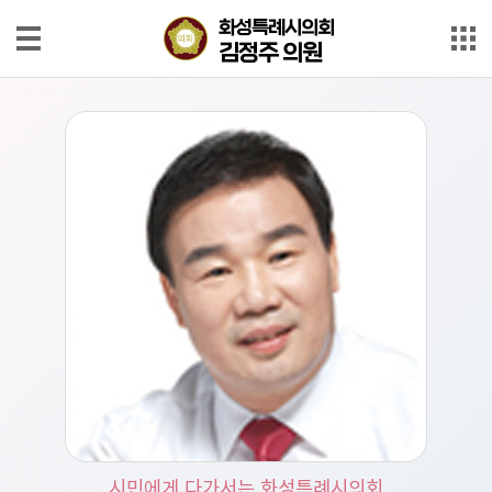
본문으로 바로가기
메인메뉴 바로가기
화성특례시의회
화성특례시의회
김정주 의원
김정주 의원
의
원
소
개
회
의
록
회
의
영
상
발
시민에게 다가서는 화성특례시의회