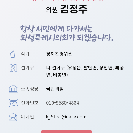
의
김정주
의원
의
안
의
정
활
동
직위
경제환경위원
사
선거구
나 선거구 (우정읍, 팔탄면, 장안면, 매송
진
면, 비봉면)
소속정당
국민의힘
전화번호
010-9580-4884
이메일
kjj5151@nate.com